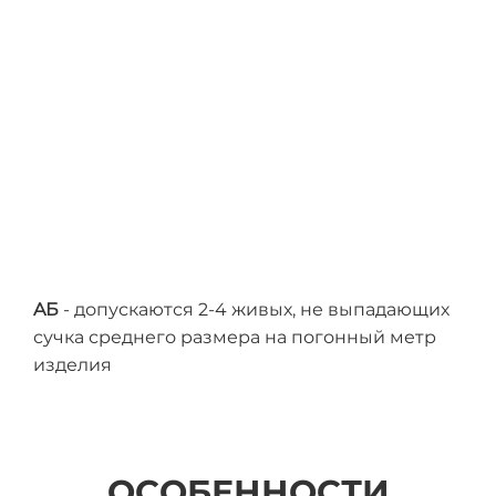
AБ
- допускаются 2-4 живых, не выпадающих
С
сучка среднего размера на погонный метр
ог
изделия
Не
су
си
ОСОБЕННОСТИ